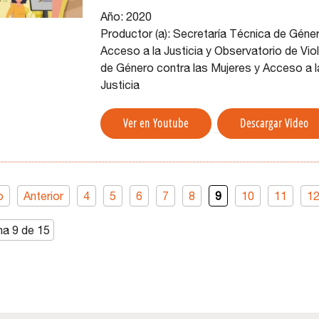
Año:
2020
Productor (a):
Secretaría Técnica de Géne
Acceso a la Justicia y Observatorio de Vio
de Género contra las Mujeres y Acceso a l
Justicia
Ver en Youtube
Descargar Video
o
Anterior
4
5
6
7
8
9
10
11
1
na 9 de 15