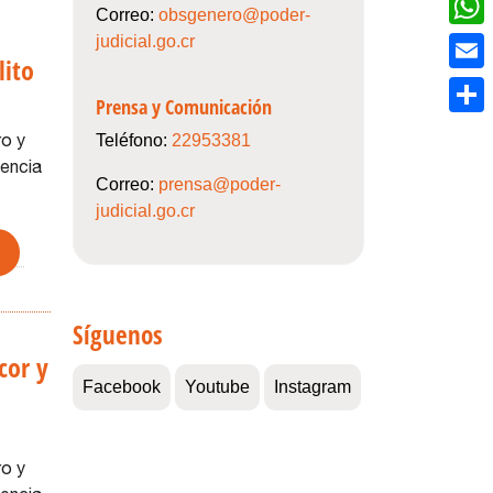
Correo:
obsgenero@poder-
judicial.go.cr
What
lito
Email
Prensa y Comunicación
Compa
ro y
Teléfono:
22953381
lencia
Correo:
prensa@poder-
judicial.go.cr
Síguenos
cor y
Facebook
Youtube
Instagram
ro y