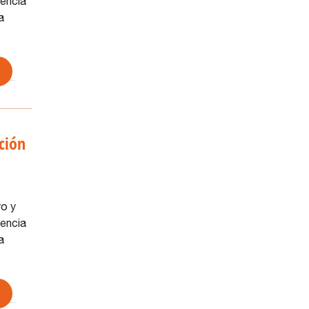
lencia
a
ción
ro y
lencia
a