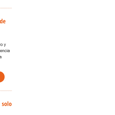
 de
ro y
lencia
a
n solo