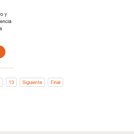
ro y
lencia
a
2
13
Siguiente
Final