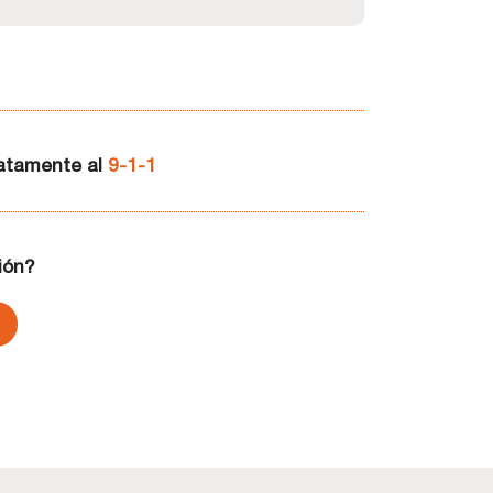
iatamente al
9-1-1
ión?