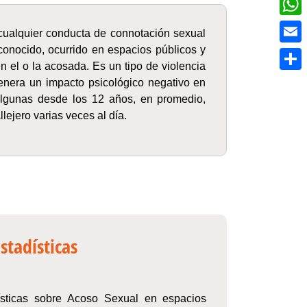
What
 cualquier conducta de connotación sexual
sconocido, ocurrido en espacios públicos y
Email
en el o la acosada. Es un tipo de violencia
Compa
enera un impacto psicológico negativo en
algunas desde los 12 años, en promedio,
ejero varias veces al día.
stadísticas
ísticas sobre Acoso Sexual en espacios