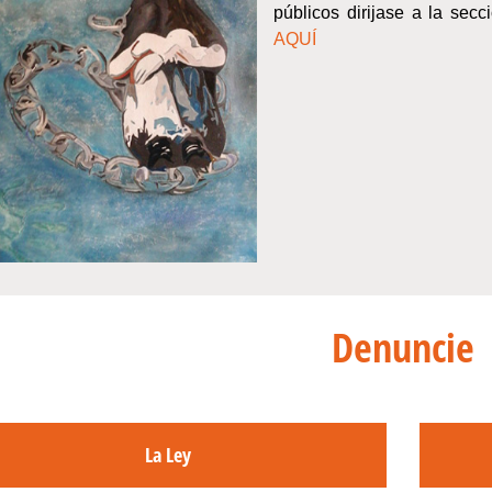
públicos dirijase a la sec
AQUÍ
Denuncie
La Ley