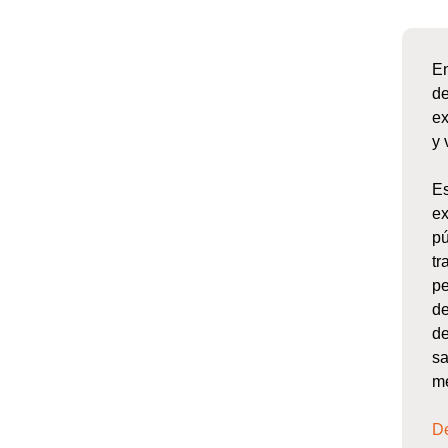
En
d
ex
y 
E
e
pú
t
pe
de
de
sa
me
De