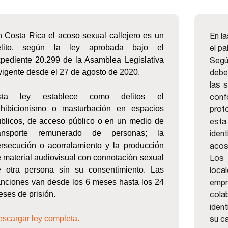
 Costa Rica el acoso sexual callejero es un
En la
elito, según la ley aprobada bajo el
el pa
pediente 20.299 de la Asamblea Legislativa
Segú
vigente desde el 27 de agosto de 2020.
deber
las 
sta ley establece como delitos el
con
xhibicionismo o masturbación en espacios
prot
blicos, de acceso público o en un medio de
esta
ransporte remunerado de personas; la
iden
rsecución o acorralamiento y la producción
acos
 material audiovisual con connotación sexual
Los 
 otra persona sin su consentimiento. Las
loca
nciones van desde los 6 meses hasta los 24
empr
ses de prisión.
cola
ident
scargar ley completa.
su c