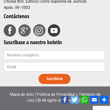
Oficina 904, Edificio Corte Suprema de Justicia
Apdo. 99-1003
Contáctenos
Suscríbase a nuestro boletín
Suscribirse
Mapa de sitio
| Política de Privacidad y Términos de
Uso | © All rights reserved 2020
Facebook
Twitter
WhatsApp
Email
Compa