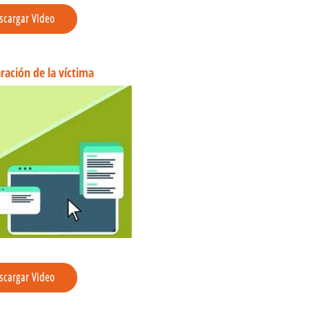
scargar Video
ración de la víctima
scargar Video