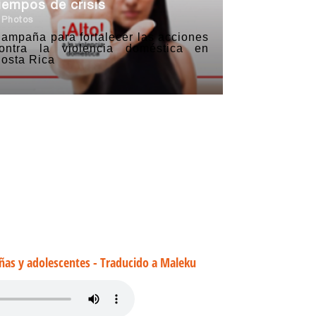
iempos de crisis
 Photos
ampaña para fortalecer las acciones
ontra la violencia doméstica en
osta Rica
ñas y adolescentes - Traducido a Maleku