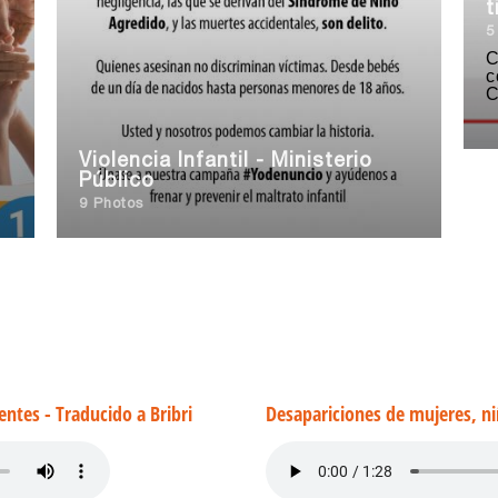
t
5
C
c
C
Violencia Infantil - Ministerio
Público
9 Photos
ntes - Traducido a Bribri
Desapariciones de mujeres, ni